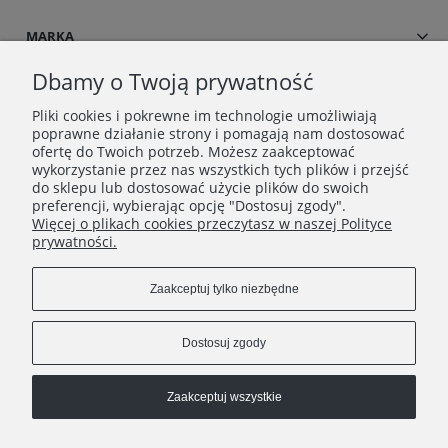
MARKA
Dbamy o Twoją prywatność
Pliki cookies i pokrewne im technologie umożliwiają
poprawne działanie strony i pomagają nam dostosować
ofertę do Twoich potrzeb. Możesz zaakceptować
wykorzystanie przez nas wszystkich tych plików i przejść
do sklepu lub dostosować użycie plików do swoich
preferencji, wybierając opcję "Dostosuj zgody".
Więcej o plikach cookies przeczytasz w naszej Polityce
Copyrights © 2021 - Dress UP
prywatności.
Zaakceptuj tylko niezbędne
Dostosuj zgody
dressup.kontakt@gmail.com
Zaakceptuj wszystkie
+48790452216