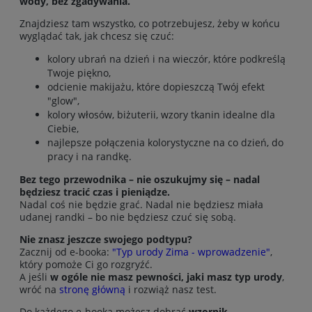
wody, bez zgadywania.
Znajdziesz tam wszystko, co potrzebujesz, żeby w końcu
wyglądać tak, jak chcesz się czuć:
kolory ubrań na dzień i na wieczór, które podkreślą
Twoje piękno,
odcienie makijażu, które dopieszczą Twój efekt
"glow",
kolory włosów, biżuterii, wzory tkanin idealne dla
Ciebie,
najlepsze połączenia kolorystyczne na co dzień, do
pracy i na randkę.
Bez tego przewodnika – nie oszukujmy się – nadal
będziesz tracić czas i pieniądze.
Nadal coś nie będzie grać. Nadal nie będziesz miała
udanej randki – bo nie będziesz czuć się sobą.
Nie znasz jeszcze swojego podtypu?
Zacznij od e-booka:
"Typ urody Zima - wprowadzenie"
,
który pomoże Ci go rozgryźć.
A jeśli
w ogóle nie masz pewności, jaki masz typ urody
,
wróć na
stronę główną
i rozwiąż nasz test.
Do każdego e-booka możesz dobrać
wzornik