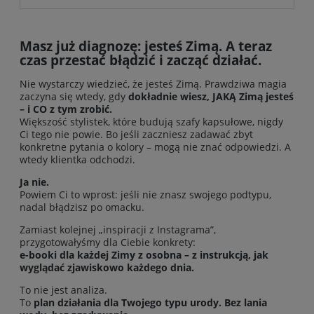
Masz już diagnozę: jesteś Zimą. A teraz
czas przestać błądzić i zacząć działać.
Nie wystarczy wiedzieć, że jesteś Zimą. Prawdziwa magia
zaczyna się wtedy, gdy
dokładnie wiesz, JAKĄ Zimą jesteś
– i CO z tym zrobić.
Większość stylistek, które budują szafy kapsułowe, nigdy
Ci tego nie powie. Bo jeśli zaczniesz zadawać zbyt
konkretne pytania o kolory – mogą nie znać odpowiedzi. A
wtedy klientka odchodzi.
Ja nie.
Powiem Ci to wprost: jeśli nie znasz swojego podtypu,
nadal błądzisz po omacku.
Zamiast kolejnej „inspiracji z Instagrama”,
przygotowałyśmy dla Ciebie konkrety:
e-booki dla każdej Zimy z osobna – z instrukcją, jak
wyglądać zjawiskowo każdego dnia.
To nie jest analiza.
To
plan działania dla Twojego typu urody. Bez lania