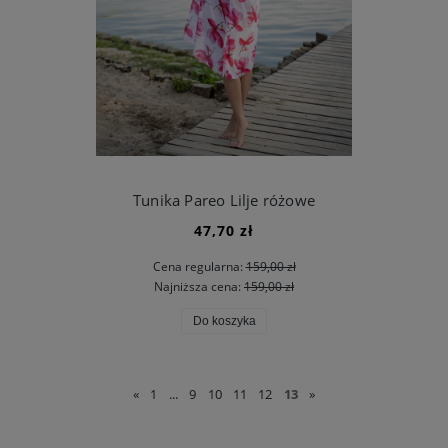
Tunika Pareo Lilje różowe
47,70 zł
Cena regularna:
159,00 zł
Najniższa cena:
159,00 zł
Do koszyka
«
1
...
9
10
11
12
13
»