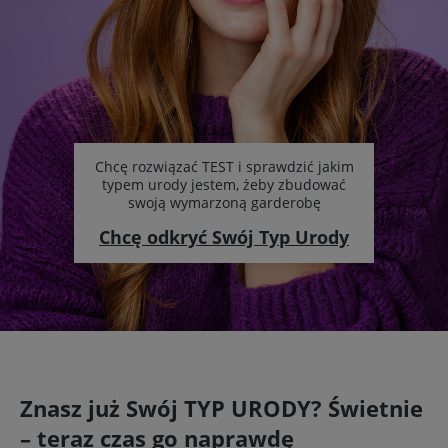
Chcę rozwiązać TEST i sprawdzić jakim
typem urody jestem, żeby zbudować
swoją wymarzoną garderobę
Chcę odkryć Swój Typ Urody
Znasz już Swój TYP URODY? Świetnie
– teraz czas go naprawdę