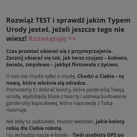
Rozwiąż TEST i sprawdź jakim Typem
Urody jesteś, jeżeli jeszcze tego nie
wiesz!
Rozwiązuję >>
Czas przestać ubierać się z przyzwyczajenia.
Zacznij ubierać się tak, jak teraz czujesz – kobieco,
świeżo, zmysłowo – jakbyś flirtowała z życiem.
U nas nie chodzi tylko o modę.
Chodzi o Ciebie – tę
nową, która właśnie się odradza.
Pomożemy Ci dobrać kolory, które podkreślą Twoją
urodę, wydobędą blask z twarzy i ułatwią budowanie
garderoby kapsułowej, która naprawdę z Tobą
rezonuje.
Ale żeby to zadziałało, musisz wiedzieć,
jakie kolory
robią dla Ciebie robotę
.
I tu wchodzą nasze e-booki –
Twój osobisty GPS po