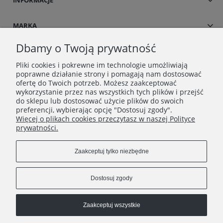
MARKA
Dbamy o Twoją prywatność
Pliki cookies i pokrewne im technologie umożliwiają
poprawne działanie strony i pomagają nam dostosować
ofertę do Twoich potrzeb. Możesz zaakceptować
wykorzystanie przez nas wszystkich tych plików i przejść
do sklepu lub dostosować użycie plików do swoich
preferencji, wybierając opcję "Dostosuj zgody".
Więcej o plikach cookies przeczytasz w naszej Polityce
Copyrights © 2021 - Dress UP
prywatności.
Zaakceptuj tylko niezbędne
Dostosuj zgody
dressup.kontakt@gmail.com
Zaakceptuj wszystkie
+48790452216