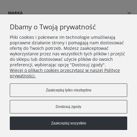
MARKA
Dbamy o Twoją prywatność
Pliki cookies i pokrewne im technologie umożliwiają
poprawne działanie strony i pomagają nam dostosować
ofertę do Twoich potrzeb. Możesz zaakceptować
wykorzystanie przez nas wszystkich tych plików i przejść
do sklepu lub dostosować użycie plików do swoich
preferencji, wybierając opcję "Dostosuj zgody".
Więcej o plikach cookies przeczytasz w naszej Polityce
Copyrights © 2021 - Dress UP
prywatności.
Zaakceptuj tylko niezbędne
Dostosuj zgody
dressup.kontakt@gmail.com
Zaakceptuj wszystkie
+48790452216