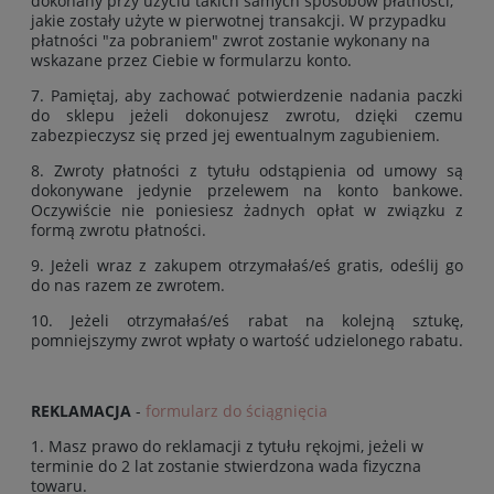
dokonany przy użyciu takich samych sposobów płatności,
jakie zostały użyte w pierwotnej transakcji. W przypadku
płatności "za pobraniem" zwrot zostanie wykonany na
wskazane przez Ciebie w formularzu konto.
7. Pamiętaj, aby zachować potwierdzenie nadania paczki
do sklepu jeżeli dokonujesz zwrotu, dzięki czemu
zabezpieczysz się przed jej ewentualnym zagubieniem.
8. Zwroty płatności z tytułu odstąpienia od umowy są
dokonywane jedynie przelewem na konto bankowe.
Oczywiście nie poniesiesz żadnych opłat w związku z
formą zwrotu płatności.
9. Jeżeli wraz z zakupem otrzymałaś/eś gratis, odeślij go
do nas razem ze zwrotem.
10. Jeżeli otrzymałaś/eś rabat na kolejną sztukę,
pomniejszymy zwrot wpłaty o wartość udzielonego rabatu.
REKLAMACJA
-
formularz do ściągnięcia
1. Masz prawo do reklamacji z tytułu rękojmi, jeżeli w
terminie do 2 lat zostanie stwierdzona wada fizyczna
towaru.