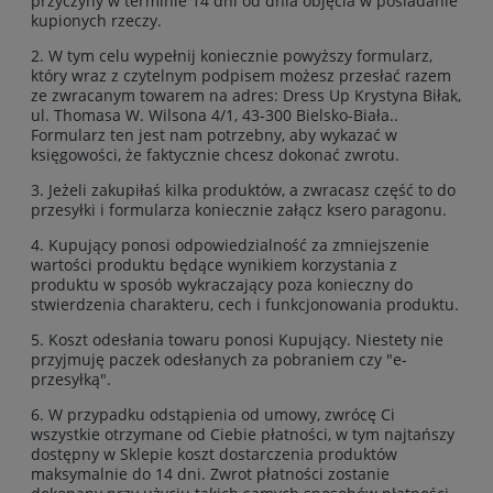
przyczyny w terminie 14 dni od dnia objęcia w posiadanie
kupionych rzeczy.
2. W tym celu wypełnij koniecznie powyższy formularz,
który wraz z czytelnym podpisem możesz przesłać razem
ze zwracanym towarem na adres: Dress Up Krystyna Biłak,
ul. Thomasa W. Wilsona 4/1, 43-300 Bielsko-Biała..
Formularz ten jest nam potrzebny, aby wykazać w
księgowości, że faktycznie chcesz dokonać zwrotu.
3. Jeżeli zakupiłaś kilka produktów, a zwracasz część to do
przesyłki i formularza koniecznie załącz ksero paragonu.
4. Kupujący ponosi odpowiedzialność za zmniejszenie
wartości produktu będące wynikiem korzystania z
produktu w sposób wykraczający poza konieczny do
stwierdzenia charakteru, cech i funkcjonowania produktu.
5. Koszt odesłania towaru ponosi Kupujący. Niestety nie
przyjmuję paczek odesłanych za pobraniem czy "e-
przesyłką".
6. W przypadku odstąpienia od umowy, zwrócę Ci
wszystkie otrzymane od Ciebie płatności, w tym najtańszy
dostępny w Sklepie koszt dostarczenia produktów
maksymalnie do 14 dni. Zwrot płatności zostanie