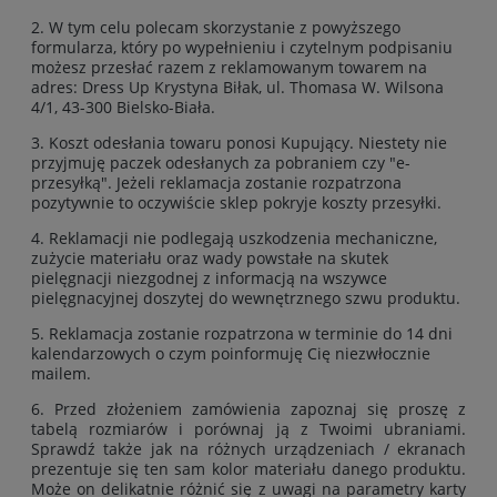
2. W tym celu polecam skorzystanie z powyższego
formularza, który po wypełnieniu i czytelnym podpisaniu
możesz przesłać razem z reklamowanym towarem na
adres: Dress Up Krystyna Biłak, ul. Thomasa W. Wilsona
4/1, 43-300 Bielsko-Biała.
3. Koszt odesłania towaru ponosi Kupujący. Niestety nie
przyjmuję paczek odesłanych za pobraniem czy "e-
przesyłką". Jeżeli reklamacja zostanie rozpatrzona
pozytywnie to oczywiście sklep pokryje koszty przesyłki.
4. Reklamacji nie podlegają uszkodzenia mechaniczne,
zużycie materiału oraz wady powstałe na skutek
pielęgnacji niezgodnej z informacją na wszywce
pielęgnacyjnej doszytej do wewnętrznego szwu produktu.
5. Reklamacja zostanie rozpatrzona w terminie do 14 dni
kalendarzowych o czym poinformuję Cię niezwłocznie
mailem.
6. Przed złożeniem zamówienia zapoznaj się proszę z
tabelą rozmiarów i porównaj ją z Twoimi ubraniami.
Sprawdź także jak na różnych urządzeniach / ekranach
prezentuje się ten sam kolor materiału danego produktu.
Może on delikatnie różnić się z uwagi na parametry karty