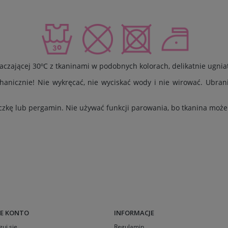
czającej 30ºC z tkaninami w podobnych kolorach, delikatnie ugniat
hanicznie! Nie wykręcać, nie wyciskać wody i nie wirować. Ubran
eczkę lub pergamin. Nie używać funkcji parowania, bo tkanina może
E KONTO
INFORMACJE
guj się
Regulamin