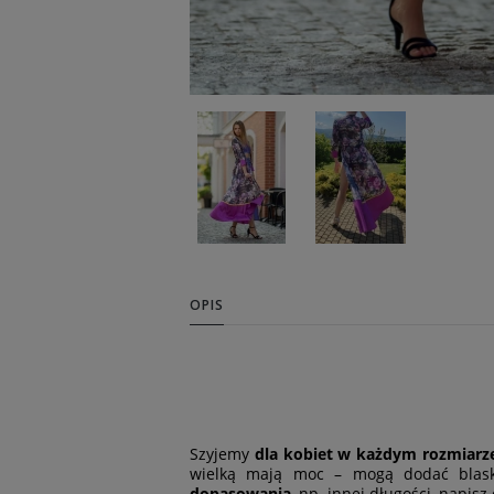
OPIS
Szyjemy
dla kobiet w każdym rozmiarz
wielką mają moc – mogą dodać blasku
dopasowania
, np. innej długości, napisz