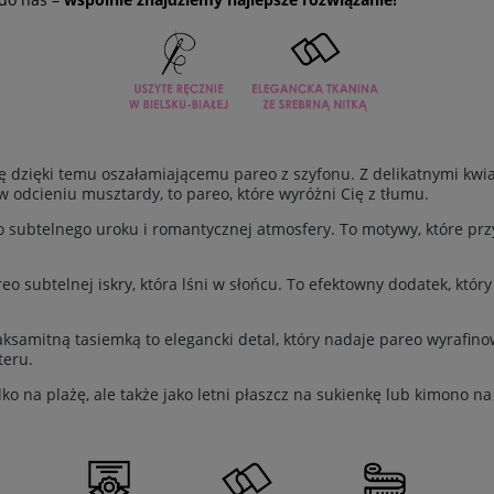
ę dzięki temu oszałamiającemu pareo z szyfonu. Z delikatnymi kw
odcieniu musztardy, to pareo, które wyróżni Cię z tłumu.
 subtelnego uroku i romantycznej atmosfery. To motywy, które pr
 subtelnej iskry, która lśni w słońcu. To efektowny dodatek, który 
samitną tasiemką to elegancki detal, który nadaje pareo wyrafino
teru.
lko na plażę, ale także jako letni płaszcz na sukienkę lub kimono n