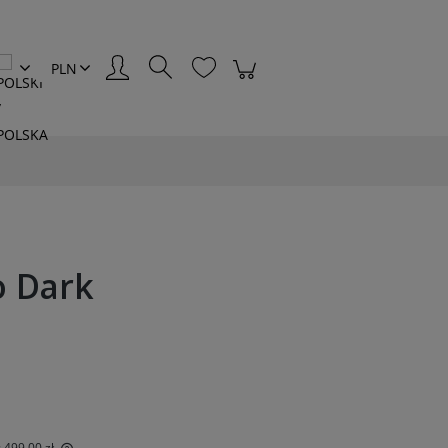
Zaloguj się
o Dark
:
499,00 zł