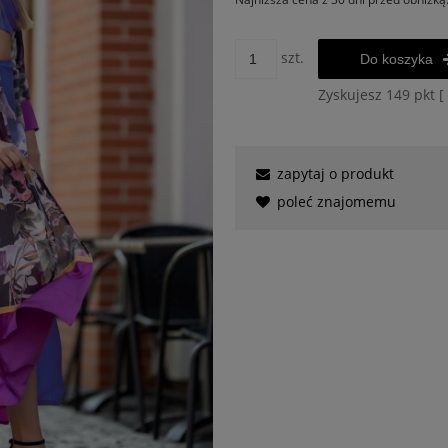
Jeżeli produkt jest sprzedawany k
szt.
Do koszyka
30 dni, wyświetlana jest najniższ
momentu, kiedy produkt pojawił 
Zyskujesz
149
pkt [
sprzedaży.
zapytaj o produkt
poleć znajomemu