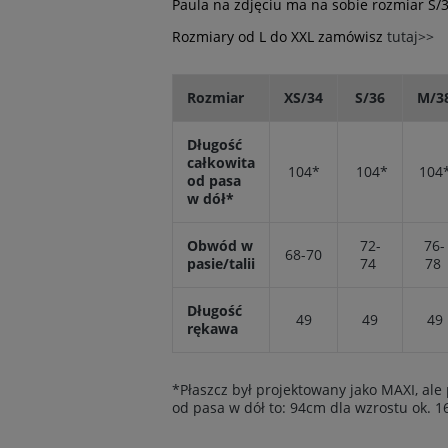
Paula na zdjęciu ma na sobie rozmiar S/3
Rozmiary od L do XXL zamówisz
tutaj>>
Rozmiar
XS/34
S/36
M/3
Długość
całkowita
104*
104*
104
od pasa
w dół*
Obwód w
72-
76-
68-70
pasie/talii
74
78
Długość
49
49
49
rękawa
*Płaszcz był projektowany jako MAXI, al
od pasa w dół to: 94cm dla wzrostu ok. 1