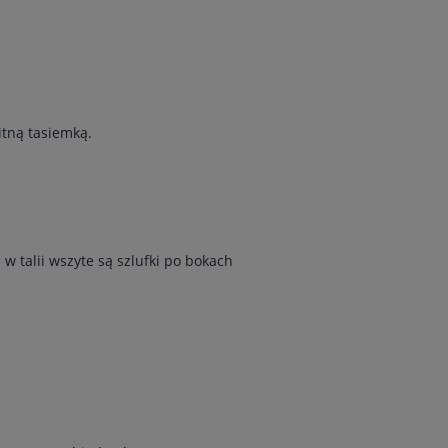
itną tasiemką.
 talii wszyte są szlufki po bokach