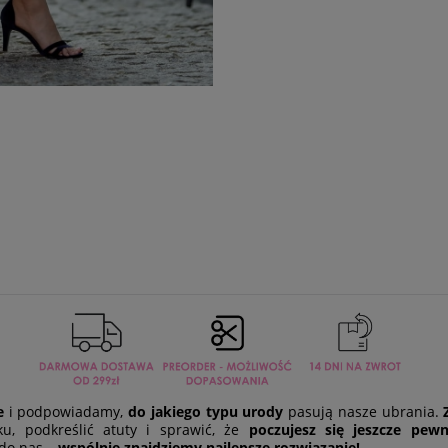
e
i podpowiadamy,
do jakiego typu urody
pasują nasze ubrania.
, podkreślić atuty i sprawić, że
poczujesz się jeszcze pewn
 do nas –
wspólnie znajdziemy najlepsze rozwiązanie!