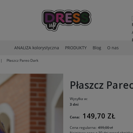
ANALIZA kolorystyczna
PRODUKTY
Blog
O nas
Płaszcz Pareo Dark
Płaszcz Pare
Wysyłka w:
3 dni
149,70 ZŁ
Cena:
Cena regularna:
499,00 zł
Najniższa cena z 30 dni przed obniżką