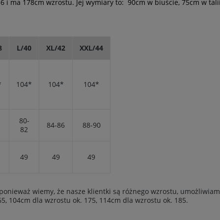
6 i ma 178cm wzrostu. Jej wymiary to: 90cm w biuście, 75cm w tali
8
L/40
XL/42
XXL/44
*
104*
104*
104*
80-
84-86
88-90
82
49
49
49
e ponieważ wiemy, że nasze klientki są różnego wzrostu, umożliwia
65, 104cm dla wzrostu ok. 175, 114cm dla wzrostu ok. 185.