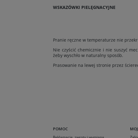
WSKAZÓWKI PIELĘGNACYJNE
Pranie ręczne w temperaturze nie przekra
Nie czyścić chemicznie i nie suszyć mec
żeby wyschło w naturalny sposób.
Prasowanie na lewej stronie przez ścier
POMOC
MOJ
Reklamacje, zwroty i wymiana
Zalo