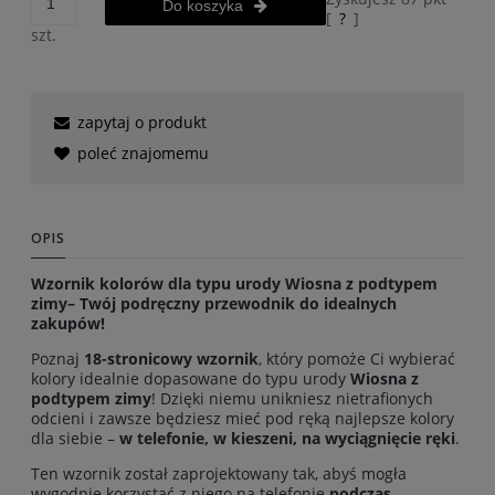
Do koszyka
[
?
]
szt.
zapytaj o produkt
poleć znajomemu
OPIS
Wzornik kolorów dla typu urody Wiosna z podtypem
zimy– Twój podręczny przewodnik do idealnych
zakupów!
Poznaj
18-stronicowy wzornik
, który pomoże Ci wybierać
kolory idealnie dopasowane do typu urody
Wiosna z
podtypem zimy
! Dzięki niemu unikniesz nietrafionych
odcieni i zawsze będziesz mieć pod ręką najlepsze kolory
dla siebie –
w telefonie, w kieszeni, na wyciągnięcie ręki
.
Ten wzornik został zaprojektowany tak, abyś mogła
wygodnie korzystać z niego na telefonie
podczas