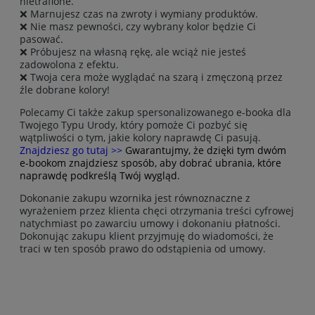
nietrafione.
❌ Marnujesz czas na zwroty i wymiany produktów.
❌ Nie masz pewności, czy wybrany kolor będzie Ci
pasować.
❌ Próbujesz na własną rękę, ale wciąż nie jesteś
zadowolona z efektu.
❌ Twoja cera może wyglądać na szarą i zmęczoną przez
źle dobrane kolory!
Polecamy Ci także zakup spersonalizowanego e-booka dla
Twojego Typu Urody, który pomoże Ci pozbyć się
wątpliwości o tym, jakie kolory naprawdę Ci pasują.
Znajdziesz go tutaj >>
Gwarantujmy, że dzięki tym dwóm
e-bookom znajdziesz sposób, aby dobrać ubrania, które
naprawdę podkreślą Twój wygląd.
Dokonanie zakupu wzornika jest równoznaczne z
wyrażeniem przez klienta chęci otrzymania treści cyfrowej
natychmiast po zawarciu umowy i dokonaniu płatności.
Dokonując zakupu klient przyjmuję do wiadomości, że
traci w ten sposób prawo do odstąpienia od umowy.