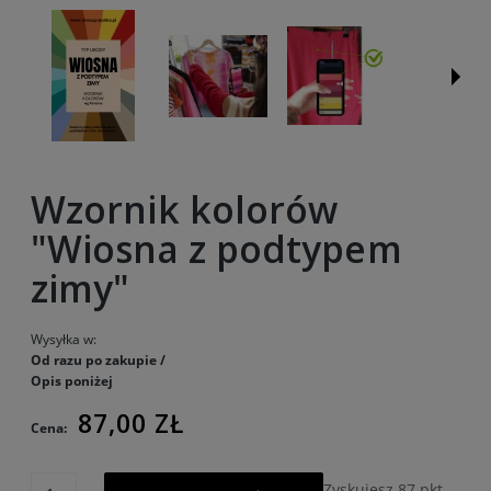
Wzornik kolorów
"Wiosna z podtypem
zimy"
Wysyłka w:
Od razu po zakupie /
Opis poniżej
87,00 ZŁ
Cena:
Zyskujesz
87
pkt