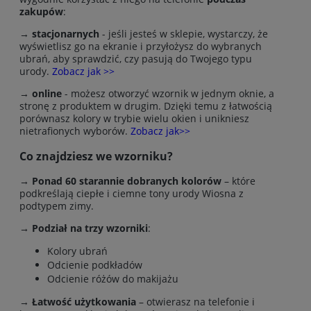
zakupów
:
→
stacjonarnych
- jeśli jesteś w sklepie, wystarczy, że
wyświetlisz go na ekranie i przyłożysz do wybranych
ubrań, aby sprawdzić, czy pasują do Twojego typu
urody.
Zobacz jak >>
→
online
- możesz otworzyć wzornik w jednym oknie, a
stronę z produktem w drugim. Dzięki temu z łatwością
porównasz kolory w trybie wielu okien i unikniesz
nietrafionych wyborów.
Zobacz jak>>
Co znajdziesz we wzorniku?
→ Ponad 60 starannie dobranych kolorów
– które
podkreślają ciepłe i ciemne tony urody Wiosna z
podtypem zimy.
→ Podział na trzy wzorniki
:
Kolory ubrań
Odcienie podkładów
Odcienie różów do makijażu
→
Łatwość użytkowania
– otwierasz na telefonie i