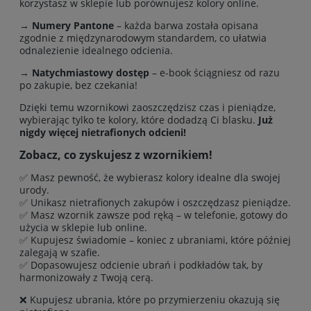
korzystasz w sklepie lub porównujesz kolory online.
→
Numery Pantone
– każda barwa została opisana
zgodnie z międzynarodowym standardem, co ułatwia
odnalezienie idealnego odcienia.
→
Natychmiastowy dostęp
– e-book ściągniesz od razu
po zakupie, bez czekania!
Dzięki temu wzornikowi zaoszczędzisz czas i pieniądze,
wybierając tylko te kolory, które dodadzą Ci blasku.
Już
nigdy więcej nietrafionych odcieni!
Zobacz, co zyskujesz z wzornikiem!
✅ Masz pewność, że wybierasz kolory idealne dla swojej
urody.
✅ Unikasz nietrafionych zakupów i oszczędzasz pieniądze.
✅ Masz wzornik zawsze pod ręką – w telefonie, gotowy do
użycia w sklepie lub online.
✅ Kupujesz świadomie – koniec z ubraniami, które później
zalegają w szafie.
✅ Dopasowujesz odcienie ubrań i podkładów tak, by
harmonizowały z Twoją cerą.
❌ Kupujesz ubrania, które po przymierzeniu okazują się