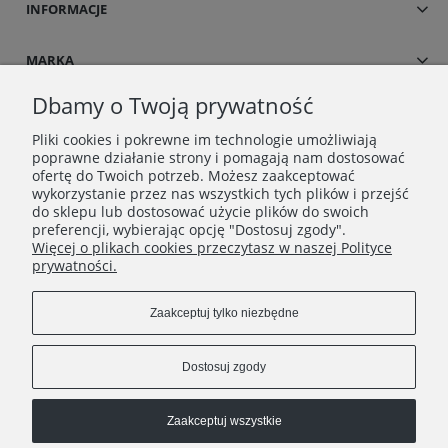
INFORMACJE
MARKA
Dbamy o Twoją prywatność
Pliki cookies i pokrewne im technologie umożliwiają
poprawne działanie strony i pomagają nam dostosować
ofertę do Twoich potrzeb. Możesz zaakceptować
wykorzystanie przez nas wszystkich tych plików i przejść
do sklepu lub dostosować użycie plików do swoich
preferencji, wybierając opcję "Dostosuj zgody".
Więcej o plikach cookies przeczytasz w naszej Polityce
Copyrights © 2021 - Dress UP
prywatności.
Zaakceptuj tylko niezbędne
Dostosuj zgody
dressup.kontakt@gmail.com
Zaakceptuj wszystkie
+48790452216