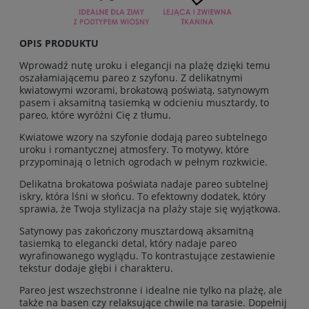
OPIS PRODUKTU
Wprowadź nutę uroku i elegancji na plażę dzięki temu
oszałamiającemu pareo z szyfonu. Z delikatnymi
kwiatowymi wzorami, brokatową poświatą, satynowym
pasem i aksamitną tasiemką w odcieniu musztardy, to
pareo, które wyróżni Cię z tłumu.
Kwiatowe wzory na szyfonie dodają pareo subtelnego
uroku i romantycznej atmosfery. To motywy, które
przypominają o letnich ogrodach w pełnym rozkwicie.
Delikatna brokatowa poświata nadaje pareo subtelnej
iskry, która lśni w słońcu. To efektowny dodatek, który
sprawia, że Twoja stylizacja na plaży staje się wyjątkowa.
Satynowy pas zakończony musztardową aksamitną
tasiemką to elegancki detal, który nadaje pareo
wyrafinowanego wyglądu. To kontrastujące zestawienie
tekstur dodaje głębi i charakteru.
Pareo jest wszechstronne i idealne nie tylko na plażę, ale
także na basen czy relaksujące chwile na tarasie. Dopełnij