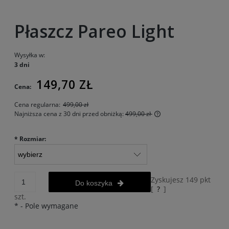
Płaszcz Pareo Light
Wysyłka w:
3 dni
149,70 ZŁ
Cena:
Cena regularna:
499,00 zł
Najniższa cena z 30 dni przed obniżką:
499,00 zł
Jeżeli produkt jest s
30 dni, wyświetlana j
*
Rozmiar:
momentu, kiedy prod
sprzedaży.
Zyskujesz
149
pkt
Do koszyka
[
?
]
szt.
*
- Pole wymagane