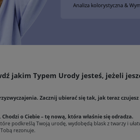
Analiza kolorystyczna
& Wym
dź jakim Typem Urody jesteś, jeżeli jesz
przyzwyczajenia. Zacznij ubierać się tak, jak teraz czujes
.
Chodzi o Ciebie – tę nową, która właśnie się odradza.
tóre podkreślą Twoją urodę, wydobędą blask z twarzy i uł
 Tobą rezonuje.