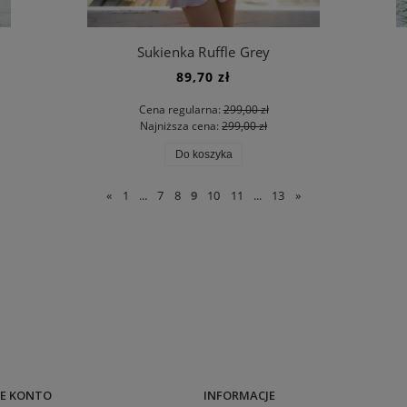
Sukienka Ruffle Grey
89,70 zł
Cena regularna:
299,00 zł
Najniższa cena:
299,00 zł
Do koszyka
«
1
...
7
8
9
10
11
...
13
»
E KONTO
INFORMACJE