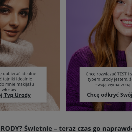
ę dobierać idealne
Chcę rozwiązać TEST i 
ć tajniki idealnie
typem urody jestem, 
o mnie makijażu i
swoją wymarzoną 
u włosów
Chcę odkryć Swó
j Typ Urody
URODY? Świetnie – teraz czas go naprawd