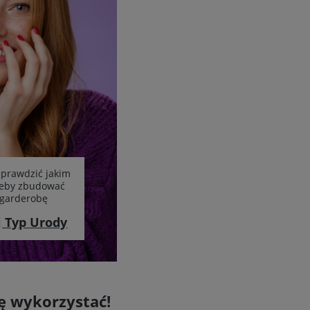
sprawdzić jakim
żeby zbudować
garderobę
j Typ Urody
ę wykorzystać!