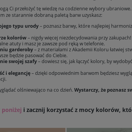
gą Ci przełożyć tę wiedzę na codzienne wybory ubraniowe. 
 ze starannie dobraną paletą barw uzyskasz:
ojego typu urody
– poznasz barwy, które najlepiej harmoniz
rze kolorów
– nigdy więcej niezdecydowania przy zakupach! W
lne atuty i masz je zawsze pod ręką w telefonie.
niu garderoby
– z materiałami z Akademii Koloru łatwiej st
wsze będzie pasować do Ciebie.
ie swojej szafy
– dowiesz się, jak łączyć kolory, by wydoby
ć i elegancję
– dzięki odpowiednim barwom będziesz wyglą
ji.
wyglądać olśniewająco na co dzień.
Wystarczy, że poznasz s
 poniżej
i zacznij korzystać z mocy kolorów, kt