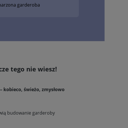
arzona garderoba
cze tego nie wiesz!
z – kobieco, świeżo, zmysłowo
atwią budowanie garderoby