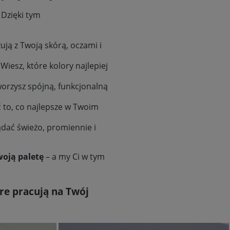
Dzięki tym
ują z Twoją skórą, oczami i
iesz, które kolory najlepiej
worzysz spójną, funkcjonalną
ć to, co najlepsze w Twoim
dać świeżo, promiennie i
woją paletę
– a my Ci w tym
óre pracują na Twój