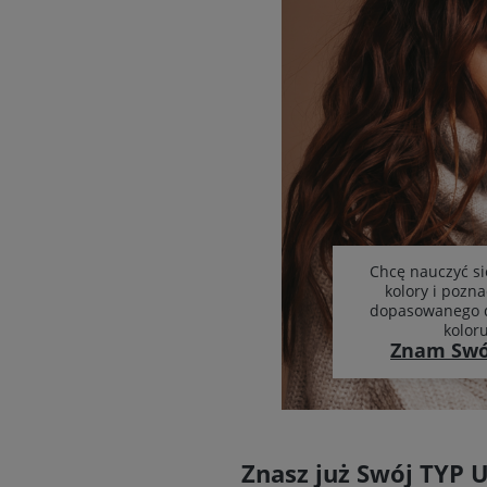
Chcę nauczyć si
kolory i pozna
dopasowanego d
kolor
Znam Swó
Znasz już Swój TYP 