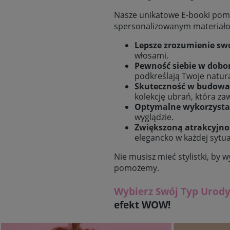
Nasze unikatowe E-booki pomo
spersonalizowanym materiałom
Lepsze zrozumienie sw
włosami.
Pewność siebie w dobo
podkreślają Twoje natura
Skuteczność w budowa
kolekcję ubrań, która za
Optymalne wykorzystan
wyglądzie.
Zwiększoną atrakcyjnoś
elegancko w każdej sytuac
Nie musisz mieć stylistki, by 
pomożemy.
Wybierz Swój Typ Urody
efekt WOW!