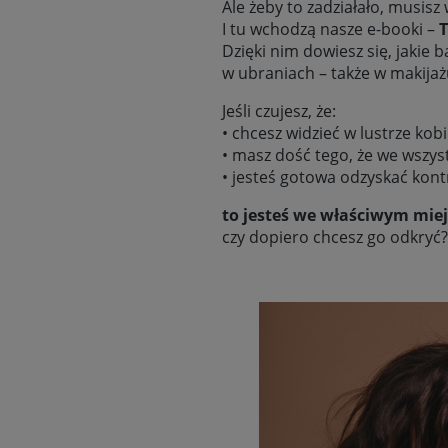
Ale żeby to zadziałało, musisz
I tu wchodzą nasze e-booki –
T
Dzięki nim dowiesz się, jakie 
w ubraniach – także w makijaż
Jeśli czujesz, że:
• chcesz widzieć w lustrze kob
• masz dość tego, że we wszyst
• jesteś gotowa odzyskać kont
to jesteś we właściwym miej
czy dopiero chcesz go odkryć?