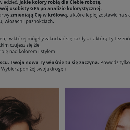
 wiedzieć,
jakie kolory robią dla Ciebie robotę
.
wój osobisty GPS po analizie kolorystycznej.
barwy
zmieniają Cię w królową
, a które lepiej zostawić na 
u, włosach i paznokciach.
ietę, w której mógłby zakochać się każdy
–
i z którą Ty też z
kim czujesz się źle,
rolę nad kolorem i stylem –
scu. Twoja nowa Ty właśnie tu się zaczyna.
Powiedz tylko
 Wybierz poniżej swoją drogę ↓