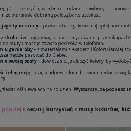
gą Ci przełożyć tę wiedzę na codzienne wybory ubraniowe. 
 ze starannie dobraną paletą barw uzyskasz:
ojego typu urody
– poznasz barwy, które najlepiej harmoniz
rze kolorów
– nigdy więcej niezdecydowania przy zakupach! W
lne atuty i masz je zawsze pod ręką w telefonie.
niu garderoby
– z materiałami z Akademii Koloru łatwiej st
wsze będzie pasować do Ciebie.
ie swojej szafy
– dowiesz się, jak łączyć kolory, by wydoby
ć i elegancję
– dzięki odpowiednim barwom będziesz wyglą
ji.
wyglądać olśniewająco na co dzień.
Wystarczy, że poznasz s
 poniżej
i zacznij korzystać z mocy kolorów, kt