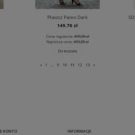
Płaszcz Pareo Dark
SO
149,70 zł
Cena regularna:
499,00 zł
Najniższa cena:
499,00 zł
Do koszyka
«
1
...
9
10
11
12
13
»
E KONTO
INFORMACJE