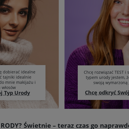
ę dobierać idealne
Chcę rozwiązać TEST i 
ć tajniki idealnie
typem urody jestem, 
o mnie makijażu i
swoją wymarzoną 
u włosów
Chcę odkryć Swó
j Typ Urody
URODY? Świetnie – teraz czas go naprawd