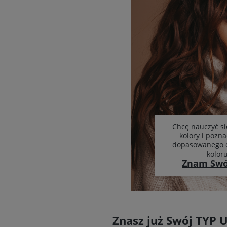
Chcę nauczyć si
kolory i pozna
dopasowanego d
kolor
Znam Swó
Znasz już Swój TYP 