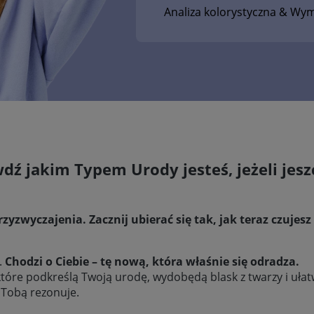
Analiza kolorystyczna
& Wym
dź jakim Typem Urody jesteś, jeżeli jesz
przyzwyczajenia. Zacznij ubierać się tak, jak teraz czujes
.
Chodzi o Ciebie – tę nową, która właśnie się odradza.
tóre podkreślą Twoją urodę, wydobędą blask z twarzy i uł
 Tobą rezonuje.