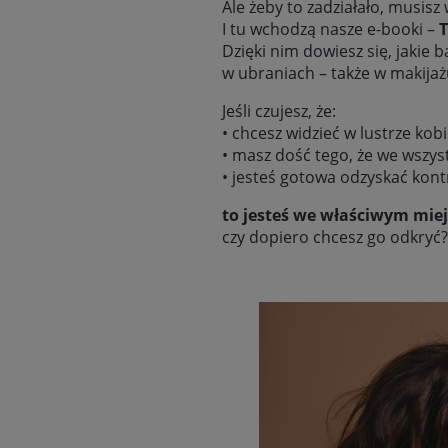
Ale żeby to zadziałało, musisz
I tu wchodzą nasze e-booki –
T
Dzięki nim dowiesz się, jakie 
w ubraniach – także w makijaż
Jeśli czujesz, że:
• chcesz widzieć w lustrze kob
• masz dość tego, że we wszyst
• jesteś gotowa odzyskać kont
to jesteś we właściwym miej
czy dopiero chcesz go odkryć?