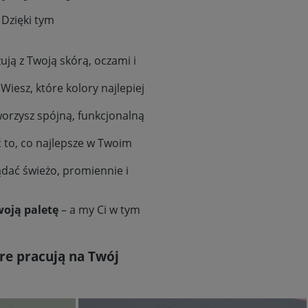
Dzięki tym
ują z Twoją skórą, oczami i
iesz, które kolory najlepiej
worzysz spójną, funkcjonalną
ć to, co najlepsze w Twoim
dać świeżo, promiennie i
woją paletę
– a my Ci w tym
óre pracują na Twój