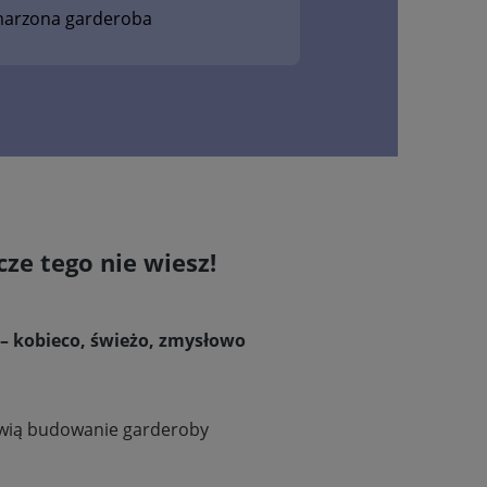
arzona garderoba
cze tego nie wiesz!
z – kobieco, świeżo, zmysłowo
atwią budowanie garderoby