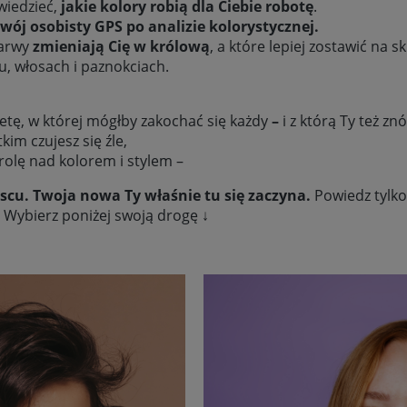
 wiedzieć,
jakie kolory robią dla Ciebie robotę
.
wój osobisty GPS po analizie kolorystycznej.
barwy
zmieniają Cię w królową
, a które lepiej zostawić na 
u, włosach i paznokciach.
ietę, w której mógłby zakochać się każdy
–
i z którą Ty też z
kim czujesz się źle,
rolę nad kolorem i stylem –
scu. Twoja nowa Ty właśnie tu się zaczyna.
Powiedz tylko
 Wybierz poniżej swoją drogę ↓