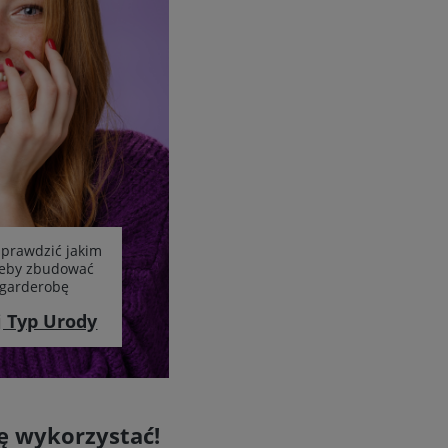
sprawdzić jakim
żeby zbudować
garderobę
j Typ Urody
ę wykorzystać!