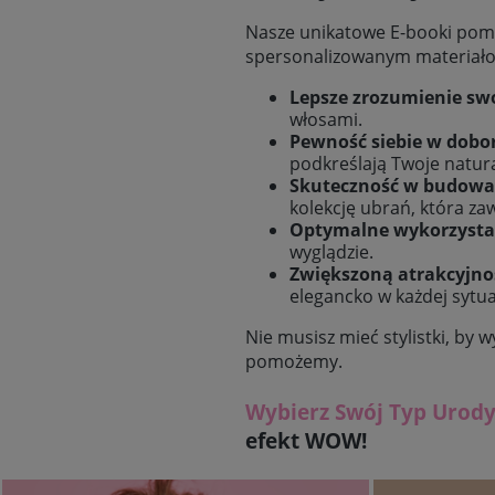
Nasze unikatowe E-booki pomo
spersonalizowanym materiałom
Lepsze zrozumienie sw
włosami.
Pewność siebie w dobo
podkreślają Twoje natura
Skuteczność w budowa
kolekcję ubrań, która za
Optymalne wykorzystan
wyglądzie.
Zwiększoną atrakcyjnoś
elegancko w każdej sytuac
Nie musisz mieć stylistki, by 
pomożemy.
Wybierz Swój Typ Urody
efekt WOW!