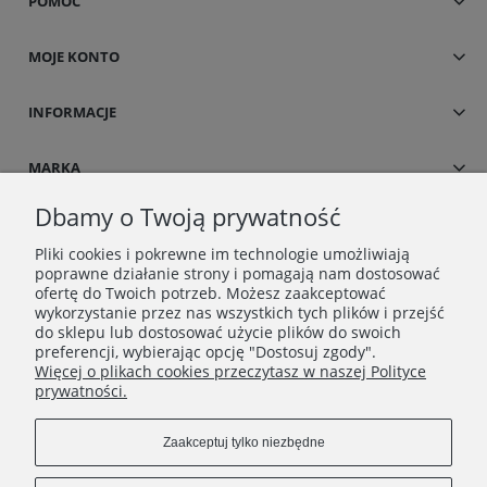
POMOC
MOJE KONTO
INFORMACJE
MARKA
Dbamy o Twoją prywatność
Pliki cookies i pokrewne im technologie umożliwiają
poprawne działanie strony i pomagają nam dostosować
ofertę do Twoich potrzeb. Możesz zaakceptować
wykorzystanie przez nas wszystkich tych plików i przejść
do sklepu lub dostosować użycie plików do swoich
preferencji, wybierając opcję "Dostosuj zgody".
Więcej o plikach cookies przeczytasz w naszej Polityce
Copyrights © 2021 - Dress UP
prywatności.
Zaakceptuj tylko niezbędne