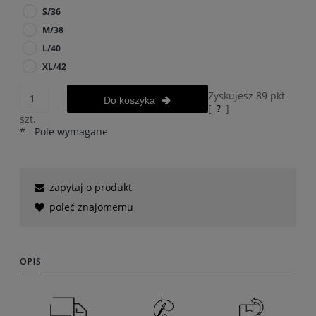
S/36
M/38
L/40
XL/42
Zyskujesz
89
pkt
Do koszyka
[
?
]
szt.
*
- Pole wymagane
zapytaj o produkt
poleć znajomemu
OPIS