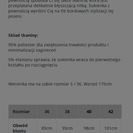
pewnością spodoba Ci się także tkanina, która jest
przeplatana delikatnie błyszczącą nitką. Sukienka z
pewnością wyróżni Cię na tle bordowych stylizacji tej
jesieni.
Skład tkaniny:
95% poliester dla zwiększenia trwałości produktu i
minimalizacji zagnieceń
5% elastanu sprawia, że sukienka wraca do pierwotnego
kształtu po rozciągnięciu
Weronika ma na sobie rozmiar S / 36. Wzrost 175cm.
Rozmiar
36
38
40
42
Obwód
89cm
95cm
98cm
101cm
biustu