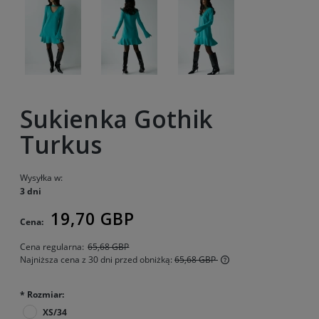
Sukienka Gothik
Turkus
Wysyłka w:
3 dni
19,70 GBP
Cena:
Cena regularna:
65,68 GBP
Najniższa cena z 30 dni przed obniżką:
65,68 GBP
Jeżeli produkt jest 
30 dni, wyświetlana 
*
Rozmiar:
momentu, kiedy pro
XS/34
sprzedaży.